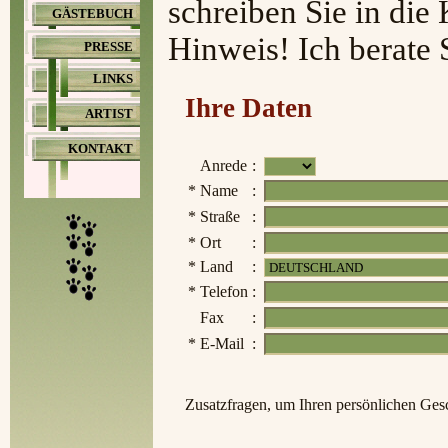
schreiben Sie in die
GÄSTEBUCH
Hinweis! Ich berate 
PRESSE
LINKS
Ihre Daten
ARTIST
KONTAKT
Anrede
:
*
Name
:
*
Straße
:
*
Ort
:
*
Land
:
*
Telefon
:
Fax
:
*
E-Mail
:
Zusatzfragen, um Ihren persönlichen Ge