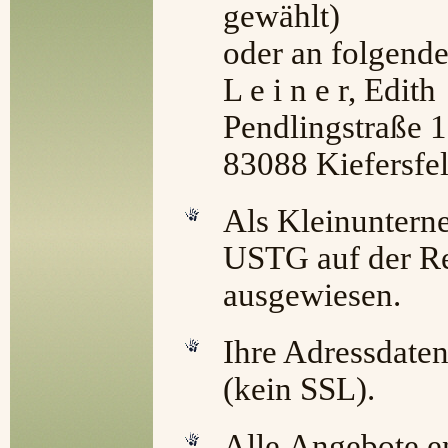
gewählt)
oder an folgende
L e i n e r, Edith
Pendlingstraße 
83088 Kiefersfe
Als Kleinuntern
USTG auf der R
ausgewiesen.
Ihre Adressdaten
(kein SSL).
Alle Angebote e