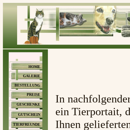
HOME
GALERIE
BESTELLUNG
PREISE
In nachfolgender
GESCHENKE
ein Tierportait,
GUTSCHEIN
Ihnen gelieferte
TIERFREUNDE