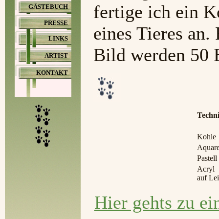
fertige ich ein 
GÄSTEBUCH
PRESSE
eines Tieres an.
LINKS
Bild werden 50 
ARTIST
KONTAKT
Techn
Kohle
Aquare
Pastell
Acryl
auf L
Hier gehts zu ei